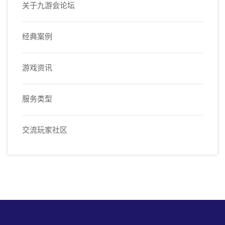
关于九游会论坛
经典案例
游戏资讯
服务类型
交流玩家社区