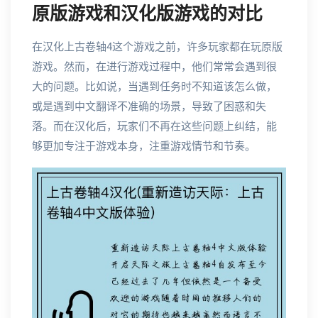
原版游戏和汉化版游戏的对比
在汉化上古卷轴4这个游戏之前，许多玩家都在玩原版
游戏。然而，在进行游戏过程中，他们常常会遇到很
大的问题。比如说，当遇到任务时不知道该怎么做，
或是遇到中文翻译不准确的场景，导致了困惑和失
落。而在汉化后，玩家们不再在这些问题上纠结，能
够更加专注于游戏本身，注重游戏情节和节奏。