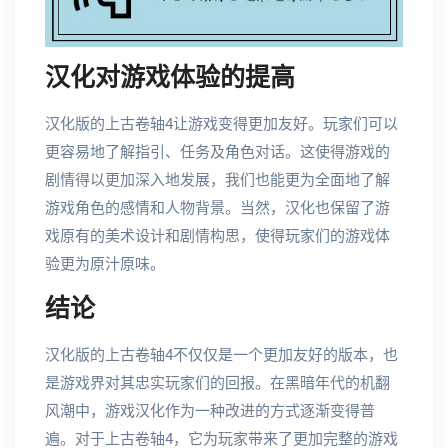
汉化对游戏体验的提高
汉化版的上古卷轴4让游戏变得更加友好。玩家们可以
更容易地了解指引、任务及角色对话。这使得游戏的
剧情得以更加深入地发展，我们也能更为全面地了解
游戏角色的感情和人物背景。当然，汉化也保留了游
戏原有的美术设计和剧情构思，使得玩家们的游戏体
验更为原汁原味。
结论
汉化版的上古卷轴4不仅仅是一个更加友好的版本，也
是游戏界对其忠实玩家们的回报。在黑暗年代的机翻
风潮中，游戏汉化作为一种改进的方式逐渐变得普
遍。对于上古卷轴4，它为玩家带来了更加完整的游戏