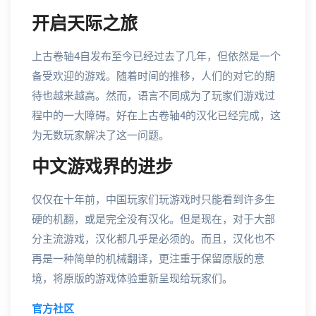
开启天际之旅
上古卷轴4自发布至今已经过去了几年，但依然是一个
备受欢迎的游戏。随着时间的推移，人们的对它的期
待也越来越高。然而，语言不同成为了玩家们游戏过
程中的一大障碍。好在上古卷轴4的汉化已经完成，这
为无数玩家解决了这一问题。
中文游戏界的进步
仅仅在十年前，中国玩家们玩游戏时只能看到许多生
硬的机翻，或是完全没有汉化。但是现在，对于大部
分主流游戏，汉化都几乎是必须的。而且，汉化也不
再是一种简单的机械翻译，更注重于保留原版的意
境，将原版的游戏体验重新呈现给玩家们。
官方社区